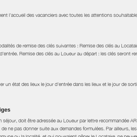
t l'accueil des vacanciers avec toutes les attentions souhaitables 
dalités de remise des clés suivantes : Remise des clés au Locataire
d'entrée. Remise des clés au Loueur au départ : les clés seront r
r un état des lieux le jour d'entrée dans les lieux et le jour de sor
tiges
n séjour, doit être adressée au Loueur par lettre recommandée AR d
t de ne pas donner suite aux demandes formulées. Par ailleurs, les 
mune ou la localité, et qui pourraient gêner le Locataire, ne peu