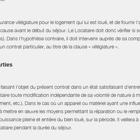
ance villégiature pour le logement qui lui est loué, et de fournir l
cause avant le début du séjour. Le Locataire doit donc vérifier si s
es). Dans l’hypothèse contraire, il doit intervenir auprès de sa com
 contrat particulier, au titre de la clause « villégiature ».
rties
aisant l'objet du présent contrat dans un état satisfaisant d'entret
ataire toute modification indépendante de sa volonté de nature à mo
ent, etc.). Dans le cas où un appareil ou matériel ayant une influe
e à mettre en œuvre les moyens permettant la réparation ou le rempl
uissance pleine et entière du bien loué, sur la période. Il veillera à
ocataire pendant la durée du séjour.