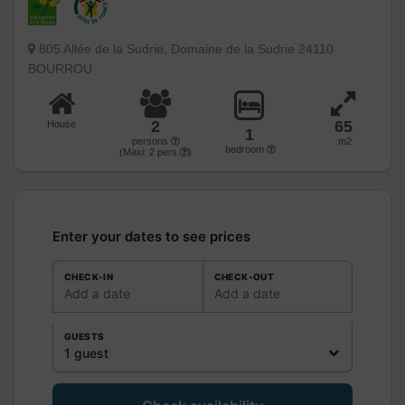
805 Allée de la Sudrie, Domaine de la Sudrie 24110
BOURROU
2
65
House
1
persons
m2
bedroom
(Maxi:
2
pers.
)
Enter your dates to see prices
CHECK-IN
CHECK-OUT
Add a date
Add a date
GUESTS
1 guest