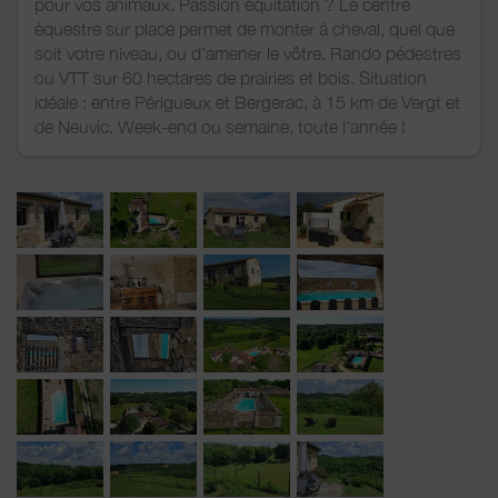
pour vos animaux. Passion équitation ? Le centre
équestre sur place permet de monter à cheval, quel que
soit votre niveau, ou d’amener le vôtre. Rando pédestres
ou VTT sur 60 hectares de prairies et bois. Situation
idéale : entre Périgueux et Bergerac, à 15 km de Vergt et
de Neuvic. Week-end ou semaine, toute l'année !