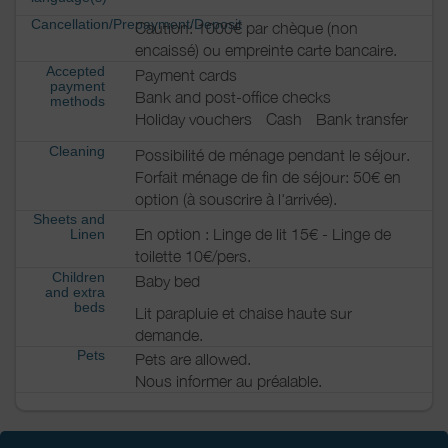
Cancellation/Prepayment/Deposit
Caution: 1000€ par chèque (non
encaissé) ou empreinte carte bancaire.
Accepted
Payment cards
payment
Bank and post-office checks
methods
Holiday vouchers
Cash
Bank transfer
Cleaning
Possibilité de ménage pendant le séjour.
Forfait ménage de fin de séjour: 50€ en
option (à souscrire à l'arrivée).
Sheets and
En option : Linge de lit 15€ - Linge de
Linen
toilette 10€/pers.
Children
Baby bed
and extra
beds
Lit parapluie et chaise haute sur
demande.
Pets
Pets are allowed.
Nous informer au préalable.