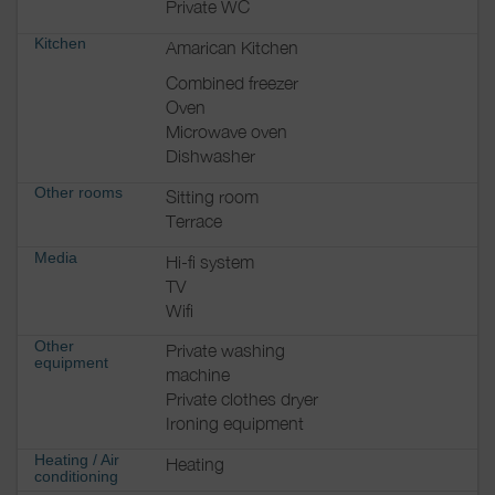
Private WC
Kitchen
Amarican Kitchen
Combined freezer
Oven
Microwave oven
Dishwasher
Other rooms
Sitting room
Terrace
Media
Hi-fi system
TV
Wifi
Other
Private washing
equipment
machine
Private clothes dryer
Ironing equipment
Heating / Air
Heating
conditioning