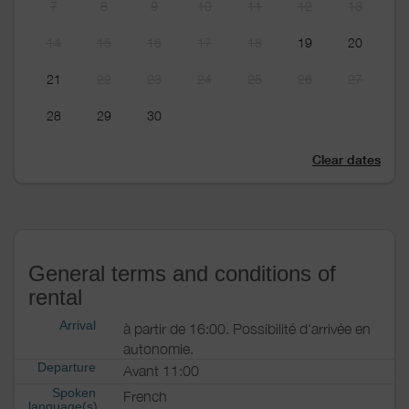
7
8
9
10
11
12
13
14
15
16
17
18
19
20
21
22
23
24
25
26
27
28
29
30
Clear dates
General terms and conditions of
rental
Arrival
à partir de 16:00. Possibilité d'arrivée en
autonomie.
Departure
Avant 11:00
Spoken
French
language(s)